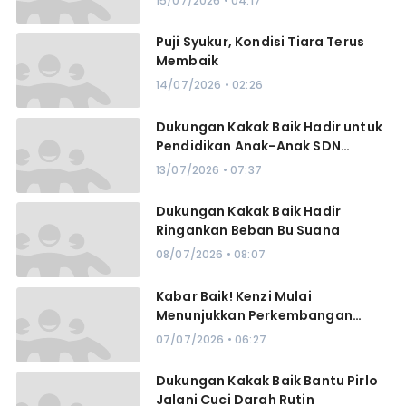
15/07/2026 • 04:17
Puji Syukur, Kondisi Tiara Terus
Membaik
14/07/2026 • 02:26
Dukungan Kakak Baik Hadir untuk
Pendidikan Anak-Anak SDN
Lamrabo
13/07/2026 • 07:37
Dukungan Kakak Baik Hadir
Ringankan Beban Bu Suana
08/07/2026 • 08:07
Kabar Baik! Kenzi Mulai
Menunjukkan Perkembangan
Positif
07/07/2026 • 06:27
Dukungan Kakak Baik Bantu Pirlo
Jalani Cuci Darah Rutin