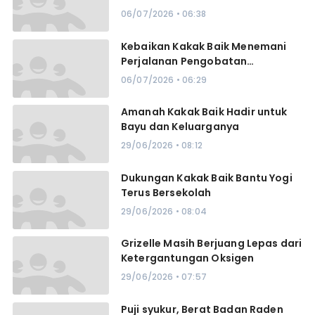
06/07/2026 • 06:38
Kebaikan Kakak Baik Menemani
Perjalanan Pengobatan
Adriansyah
06/07/2026 • 06:29
Amanah Kakak Baik Hadir untuk
Bayu dan Keluarganya
29/06/2026 • 08:12
Dukungan Kakak Baik Bantu Yogi
Terus Bersekolah
29/06/2026 • 08:04
Grizelle Masih Berjuang Lepas dari
Ketergantungan Oksigen
29/06/2026 • 07:57
Puji syukur, Berat Badan Raden