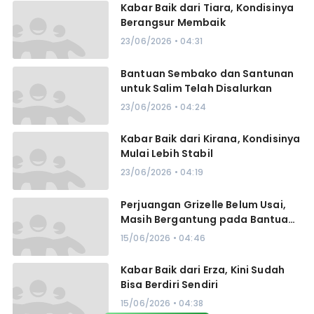
Kabar Baik dari Tiara, Kondisinya
Berangsur Membaik
23/06/2026 • 04:31
Bantuan Sembako dan Santunan
untuk Salim Telah Disalurkan
23/06/2026 • 04:24
Kabar Baik dari Kirana, Kondisinya
Mulai Lebih Stabil
23/06/2026 • 04:19
Perjuangan Grizelle Belum Usai,
Masih Bergantung pada Bantuan
Oksigen
15/06/2026 • 04:46
Kabar Baik dari Erza, Kini Sudah
Bisa Berdiri Sendiri
15/06/2026 • 04:38