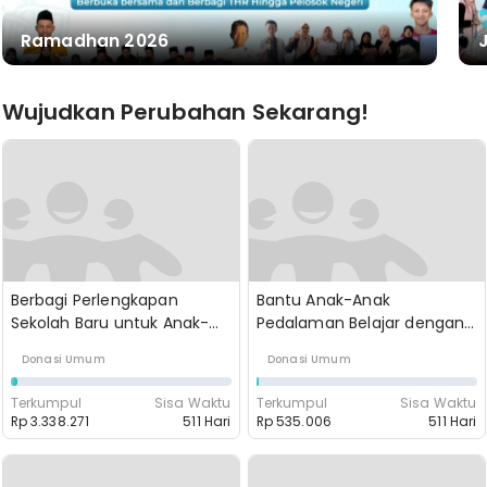
Ramadhan 2026
Wujudkan Perubahan Sekarang!
Berbagi Perlengkapan
Bantu Anak-Anak
Sekolah Baru untuk Anak-
Pedalaman Belajar dengan
Anak Yatim Piatu Dhuafa
Perlengkapan yang Layak
Donasi Umum
Donasi Umum
Indonesia
Terkumpul
Sisa Waktu
Terkumpul
Sisa Waktu
Rp 3.338.271
511 Hari
Rp 535.006
511 Hari