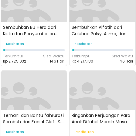
Sembuhkan Bu Hera dari
Sembuhkan Alfatih dari
Kista dan Penyumbatan
Celebral Palsy, Asma, dan
Empedu
Epilepsi
Kesehatan
Kesehatan
Terkumpul
Sisa Waktu
Terkumpul
Sisa Waktu
Rp 2.725.032
146 Hari
Rp 4.217.180
146 Hari
Temani dan Bantu fahrurozi
Ringankan Perjuangan Para
Sembuh dari Facial Cleft &
Anak Difabel Meraih Masa
Hidrosefalus
Depannya!
Kesehatan
Pendidikan