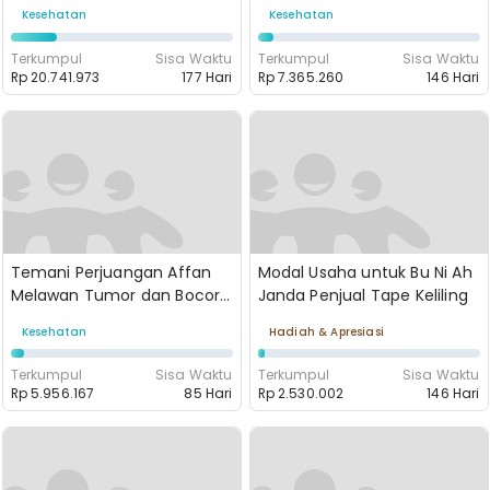
Bawaan
Tumbuh Sehat
Kesehatan
Kesehatan
Terkumpul
Sisa Waktu
Terkumpul
Sisa Waktu
Rp 20.741.973
177 Hari
Rp 7.365.260
146 Hari
Temani Perjuangan Affan
Modal Usaha untuk Bu Ni Ah
Melawan Tumor dan Bocor
Janda Penjual Tape Keliling
Urat Syaraf
Kesehatan
Hadiah & Apresiasi
Terkumpul
Sisa Waktu
Terkumpul
Sisa Waktu
Rp 5.956.167
85 Hari
Rp 2.530.002
146 Hari