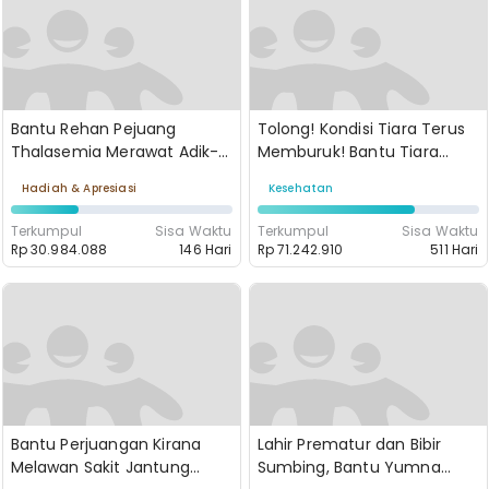
Bantu Rehan Pejuang
Tolong! Kondisi Tiara Terus
Thalasemia Merawat Adik-
Memburuk! Bantu Tiara
Adiknya
Lawan Tumor Ganas
Hadiah & Apresiasi
Kesehatan
Terkumpul
Sisa Waktu
Terkumpul
Sisa Waktu
Rp 30.984.088
146 Hari
Rp 71.242.910
511 Hari
Bantu Perjuangan Kirana
Lahir Prematur dan Bibir
Melawan Sakit Jantung
Sumbing, Bantu Yumna